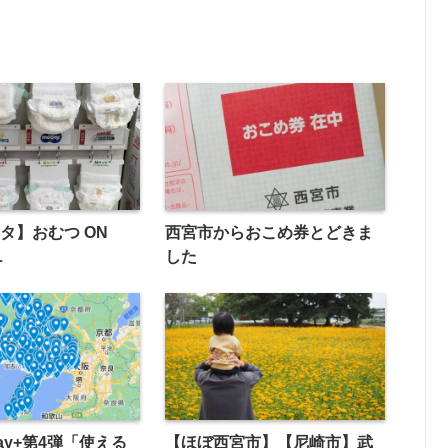
タ】おむつ ON
西宮市からおこめ券とどきま
L
した
ay+第4弾「使える
【ほぼ西宮市】【尼崎市】武