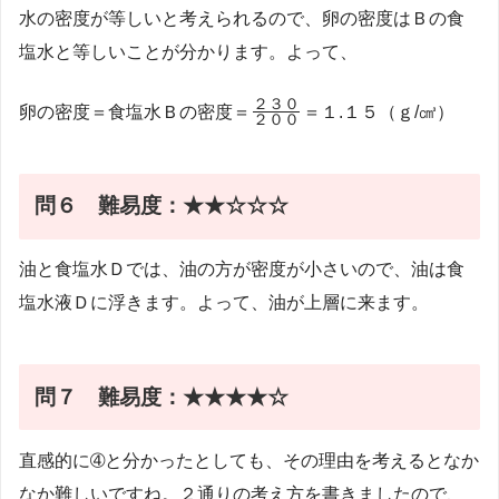
水の密度が等しいと考えられるので、卵の密度はＢの食
塩水と等しいことが分かります。よって、
\frac{２
２３０
卵の密度＝食塩水Ｂの密度＝
＝１.１５（ｇ/㎤）
２００
３０}
{２０
０}
問６ 難易度：★★☆☆☆
油と食塩水Ｄでは、油の方が密度が小さいので、油は食
塩水液Ｄに浮きます。よって、油が上層に来ます。
問７ 難易度：★★★★☆
直感的に➃と分かったとしても、その理由を考えるとなか
なか難しいですね。２通りの考え方を書きましたので、