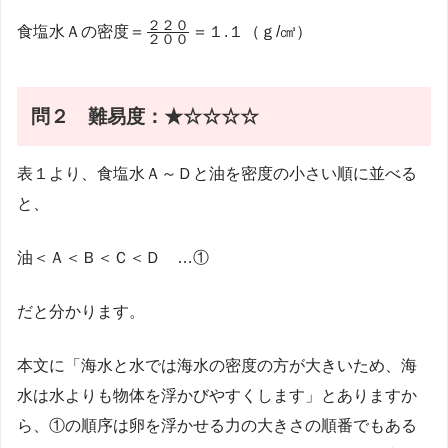
\frac{２
２２０
食塩水Ａの密度＝
＝１.１（ｇ/㎤）
２００
２０}
{２０
０}
問２ 難易度：★☆☆☆☆
表１より、食塩水Ａ～Ｄと油を密度の小さい順に並べる
と、
油＜Ａ＜Ｂ＜Ｃ＜Ｄ …①
だと分かります。
本文に「海水と水では海水の密度の方が大きいため、海
水は水よりも物体を浮かびやすくします」とありますか
ら、①の順序は卵を浮かせる力の大きさの順番でもある