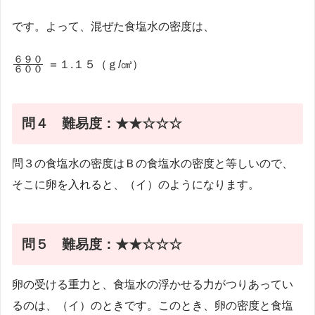
です。よって、混ぜた食塩水の密度は、
\frac{６
６９０
＝１.１５（ｇ/㎤）
６００
９０}
{６０
０}
問４ 難易度：★★☆☆☆
問３の食塩水の密度はＢの食塩水の密度と等しいので、
そこに卵を入れると、（イ）のようになります。
問５ 難易度：★★☆☆☆
卵の受ける重力と、食塩水の浮かせる力がつりあってい
るのは、（イ）のときです。このとき、卵の密度と食塩