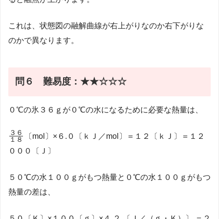
これは、状態図の融解曲線が右上がりなのか右下がりな
のかで異なります。
問６
難易度：★★☆☆☆
０℃の氷３６ｇが０℃の水になるために必要な熱量は、
\frac{３
３６
〔mol〕×６.０〔ｋＪ／mol〕＝１２〔ｋＪ〕＝１２
１８
６}{１
０００〔Ｊ〕
８}
５０℃の水１００ｇがもつ熱量と０℃の水１００ｇがもつ
熱量の差は、
５０〔Ｋ〕×１００〔ｇ〕×４.２ 〔Ｊ／（ｇ・Ｋ）〕 ＝２