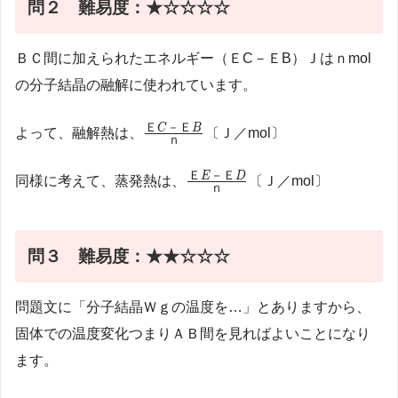
問２
難易度：★☆☆☆☆
ＢＣ間に加えられたエネルギー（ＥC－ＥB）Ｊはｎmol
の分子結晶の融解に使われています。
\frac{Ｅ
Ｅ
－Ｅ
C
B
よって、融解熱は、
〔Ｊ／mol〕
ｎ
C－Ｅ
B}{ｎ}
\frac{Ｅ
Ｅ
－Ｅ
E
D
同様に考えて、蒸発熱は、
〔Ｊ／mol〕
ｎ
E－Ｅ
D}{ｎ}
問３
難易度：★★☆☆☆
問題文に「分子結晶Ｗｇの温度を…」とありますから、
固体での温度変化つまりＡＢ間を見ればよいことになり
ます。