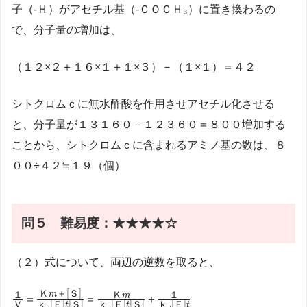
子（-Ｈ）がアセチル基（-ＣＯＣＨ₃）に置き換わるの
で、分子量の増加は、
（１２×２＋１６×１＋１×３）－（１×１）＝４２
シトクロムｃに無水酢酸を作用させアセチル化させる
と、分子量が１３１６０－１２３６０＝８００増加する
ことから、シトクロムｃに含まれるアミノ基の数は、８
００÷４２≒１９（個）
問５
難易度：★★★★☆
（２）式について、両辺の逆数を取ると、
Ｋ
＋
[
Ｓ
]
\frac{１}
\frac{Ｋ
\frac{Ｋ
\frac{１}
１
Ｋ
１
m
m
＝
＝
＋
Ｖ
ｋ
₃
[
Ｅ
]
[
Ｓ
]
ｋ
₃
[
Ｅ
]
[
Ｓ
]
ｋ
₃
[
Ｅ
]
t
t
t