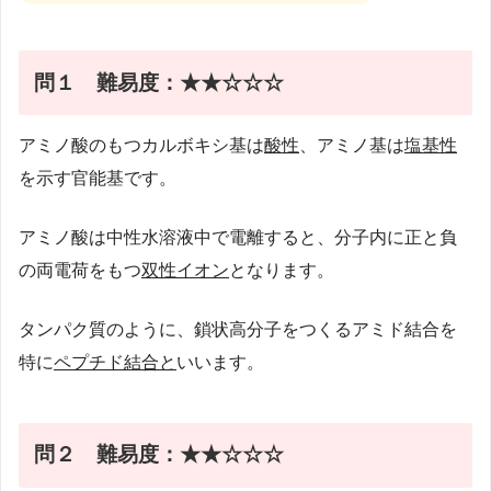
問１ 難易度：★★☆☆☆
アミノ酸のもつカルボキシ基は
酸性
、アミノ基は
塩基性
を示す官能基です。
アミノ酸は中性水溶液中で電離すると、分子内に正と負
の両電荷をもつ
双性イオン
となります。
タンパク質のように、鎖状高分子をつくるアミド結合を
特に
ペプチド結合と
いいます。
問２
難易度：★★☆☆☆