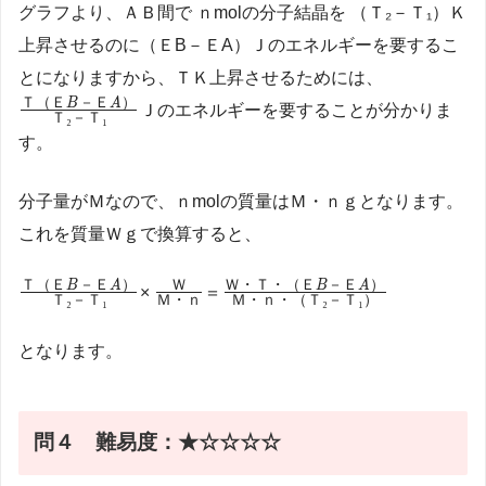
グラフより、ＡＢ間で ｎmolの分子結晶を （Ｔ₂－Ｔ₁）Ｋ
上昇させるのに（ＥB－ＥA）Ｊのエネルギーを要するこ
\frac{Ｔ
とになりますから、ＴＫ上昇させるためには、
（ＥB－
Ｔ（Ｅ
－Ｅ
）
B
A
Ｊのエネルギーを要することが分かりま
Ｔ
₂
－Ｔ
₁
ＥA）}
す。
{Ｔ₂－
Ｔ₁}
分子量がＭなので、ｎmolの質量はＭ・ｎｇとなります。
これを質量Ｗｇで換算すると、
\frac{Ｔ
\frac{Ｗ}
\frac{Ｗ・
Ｔ（Ｅ
－Ｅ
）
Ｗ
Ｗ・Ｔ・（Ｅ
－Ｅ
）
B
A
B
A
×
＝
Ｔ
₂
－Ｔ
₁
Ｍ・ｎ
Ｍ・ｎ・（Ｔ
₂
－Ｔ
₁
）
（ＥB－
{Ｍ・ｎ}
Ｔ・（ＥB
ＥA）}
－ＥA）}
となります。
{Ｔ₂－
{Ｍ・ｎ・
Ｔ₁}
（Ｔ₂－Ｔ
₁）}
問４
難易度：★☆☆☆☆