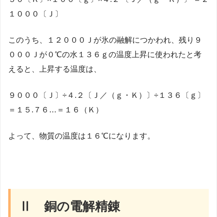
１０００〔Ｊ〕
このうち、１２０００Ｊが氷の融解につかわれ、残り９
０００Ｊが０℃の水１３６ｇの温度上昇に使われたと考
えると、上昇する温度は、
９０００〔Ｊ〕÷４.２〔Ｊ／（ｇ・Ｋ）〕÷１３６〔ｇ〕
＝１５.７６…＝１６（Ｋ）
よって、物質の温度は１６℃になります。
Ⅱ 銅の電解精錬