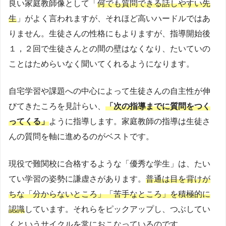
良い家庭教師像として「
何でも質問できる話しやすい先
生
」がよく言われますが、それほど高いハードルではあ
りません。生徒さんの性格にもよりますが、指導開始後
１，２回で生徒さんとの間の壁はなくなり、たいていの
ことはためらいなく聞いてくれるようになります。
自宅学習や課題への中心によって生徒さんの自主性が伸
びてきたころを見計らい、
「次の指導までに質問をつく
ってくる」
ように指導します。家庭教師の指導は生徒さ
んの質問を軸に進めるのがベストです。
現役で難関校に合格するような「優秀な学生」は、たい
てい学習の姿勢に謙虚さがあります。
普通は目を背けが
ちな「分からないところ」「苦手なところ」を積極的に
認識
しています。それらをピックアップし、つぶしてい
くというサイクルを常におこなっているのです。