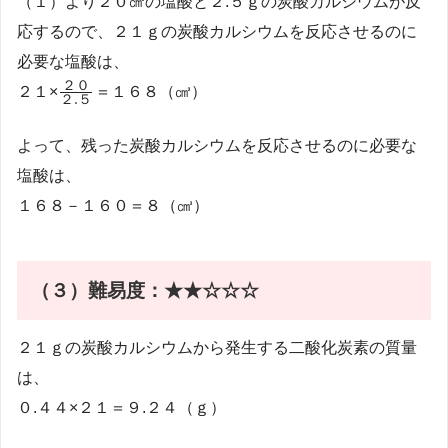
（１）より２０㎤の塩酸と２.５ｇの炭酸カルシウムが反
応するので、２１ｇの炭酸カルシウムを反応させるのに
必要な塩酸は、
\frac{２
２０
２１×
＝１６８（㎤）
２
.
５
０}{２.
５}
よって、残った炭酸カルシウムを反応させるのに必要な
塩酸は、
１６８－１６０＝８（㎤）
（３）
難易度：★★☆☆☆
２１ｇの炭酸カルシウムから発生する二酸化炭素の質量
は、
０.４４×２１＝９.２４（ｇ）