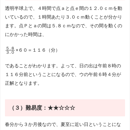
透明半球上で、４時間で点ａと点ｅ間の１２.０ｃｍを動
いているので、１時間あたり３.０ｃｍ動くことが分かり
ます。点Ｐとａの間は５.８ｃｍなので、その間を動くの
にかかった時間は、
\frac{５.
５
.
８
×６０＝１１６（分）
３
.
０
８}{３.
０}
であることがわかります。よって、日の出は午前８時の
１１６分前ということになるので、ウの午前６時４分が
正解となります。
（３）
難易度：★★☆☆☆
春分から３か月後なので、夏至に近い日ということにな