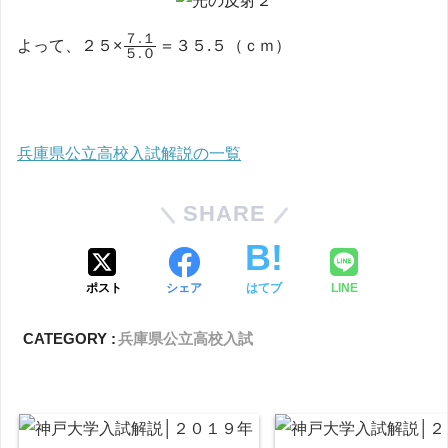
\frac{７.
７
.
１
よって、２５×
＝３５.５（ｃｍ）
５
.
０
１}{５.
０}
兵庫県公立高校入試解説の一覧
SHARE
ポスト
シェア
はてブ
LINE
CATEGORY :
兵庫県公立高校入試